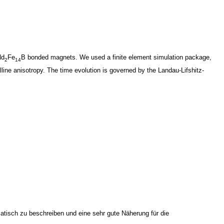
Nd
Fe
B bonded magnets. We used a finite element simulation package,
2
14
line anisotropy. The time evolution is governed by the Landau-Lifshitz-
tisch zu beschreiben und eine sehr gute Näherung für die