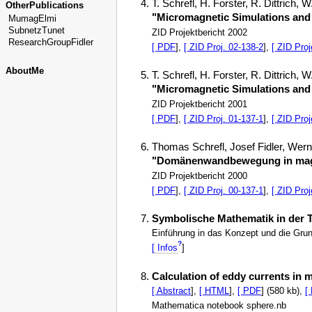
T. Schrefl, H. Forster, R. Dittrich, 
OtherPublications
"Micromagnetic Simulations and 
MumagElmi
SubnetzTunet
ZID Projektbericht 2002
ResearchGroupFidler
[ PDF
],
[ ZID Proj. 02-138-2
],
[ ZID Proj
AboutMe
T. Schrefl, H. Forster, R. Dittrich, 
"Micromagnetic Simulations and 
ZID Projektbericht 2001
[ PDF
],
[ ZID Proj. 01-137-1
],
[ ZID Proj
Thomas Schrefl, Josef Fidler, Werne
"Domänenwandbewegung in magn
ZID Projektbericht 2000
[ PDF
],
[ ZID Proj. 00-137-1
],
[ ZID Proj
Symbolische Mathematik in der 
Einführung in das Konzept und die Gr
?
[ Infos
]
Calculation of eddy currents in 
[ Abstract
],
[ HTML
],
[ PDF
] (580 kb),
[
Mathematica notebook sphere.nb