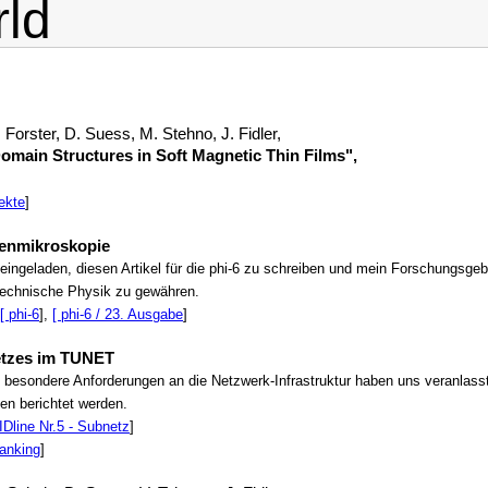
ld
. Forster, D. Suess, M. Stehno, J. Fidler,
omain Structures in Soft Magnetic Thin Films",
ekte
]
enmikroskopie
ingeladen, diesen Artikel für die phi-6 zu schreiben und mein Forschungsgebi
 Technische Physik zu gewähren.
[ phi-6
],
[ phi-6 / 23. Ausgabe
]
etzes im TUNET
d besondere Anforderungen an die Netzwerk-Infrastruktur haben uns veranlas
en berichtet werden.
IDline Nr.5 - Subnetz
]
ranking
]