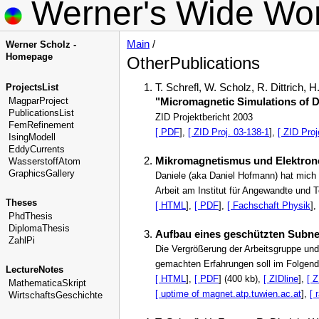
Werner's Wide Wor
Main
/
Werner Scholz -
Homepage
OtherPublications
T. Schrefl, W. Scholz, R. Dittrich, H
ProjectsList
MagparProject
"Micromagnetic Simulations of D
PublicationsList
ZID Projektbericht 2003
FemRefinement
[ PDF
],
[ ZID Proj. 03-138-1
],
[ ZID Proj
IsingModell
EddyCurrents
Mikromagnetismus und Elektron
WasserstoffAtom
GraphicsGallery
Daniele (aka Daniel Hofmann) hat mich e
Arbeit am Institut für Angewandte und
Theses
[ HTML
],
[ PDF
],
[ Fachschaft Physik
],
PhdThesis
DiplomaThesis
Aufbau eines geschützten Subn
ZahlPi
Die Vergrößerung der Arbeitsgruppe un
gemachten Erfahrungen soll im Folgend
LectureNotes
[ HTML
],
[ PDF
] (400 kb),
[ ZIDline
],
[ Z
MathematicaSkript
[ uptime of magnet.atp.tuwien.ac.at
],
[ 
WirtschaftsGeschichte