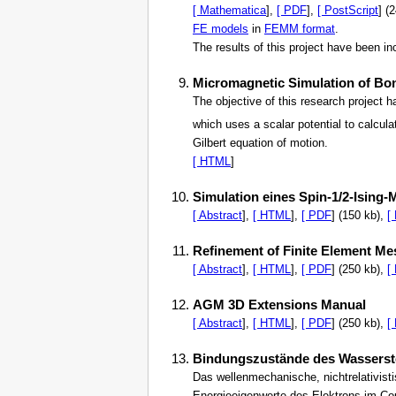
[ Mathematica
],
[ PDF
],
[ PostScript
] (
FE models
in
FEMM format
.
The results of this project have been in
Micromagnetic Simulation of B
The objective of this research project h
which uses a scalar potential to calcul
Gilbert equation of motion.
[ HTML
]
Simulation eines Spin-1/2-Ising-
[ Abstract
],
[ HTML
],
[ PDF
] (150 kb),
[
Refinement of Finite Element M
[ Abstract
],
[ HTML
],
[ PDF
] (250 kb),
[
AGM 3D Extensions Manual
[ Abstract
],
[ HTML
],
[ PDF
] (250 kb),
[
Bindungszustände des Wasserst
Das wellenmechanische, nichtrelativist
Energieeigenwerte des Elektrons im Co