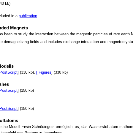
240 kb)
cluded in a
publication
.
onded Magnets
as been to study the interaction between the magnetic particles of rare earth 
ate demagnetizing fields and includes exchange interaction and magnetocrystal
Modells
 PostScript
] (330 kb),
[ Figures
] (330 kb)
eshes
 PostScript
] (150 kb)
 PostScript
] (150 kb)
offatoms
ische Modell Erwin Schrödingers ermöglicht es, das Wasserstoffatom mathema
ulombfeld des Protons zu berechnen.