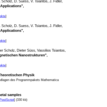
W. Scholz, D. Suess, V. Tsiantos, J. Fidler,
Applications",
ekte
]
W. Scholz, D. Suess, V. Tsiantos, J. Fidler,
Applications",
ekte
]
r Scholz, Dieter Süss, Vassilios Tsiantos,
etischen Nanostrukturen",
ekte
]
Theoretischen Physik
undlagen des Programmpakets Mathematica
metal samples
 PostScript
] (330 kb)